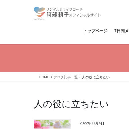
コ
ナ
ン
ビ
テ
ゲ
ン
ー
ツ
シ
トップページ
7日間
へ
ョ
ス
ン
キ
に
ッ
移
プ
動
HOME
ブログ記事一覧
人の役に立ちたい
人の役に立ちたい
2022年11月4日